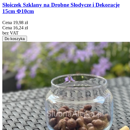
Słoiczek Szklany na Drobne Słodycze i Dekoracje
15cm Φ10cm
Cena
19,98 zł
Cena
16,24 zł
bez VAT
Do koszyka