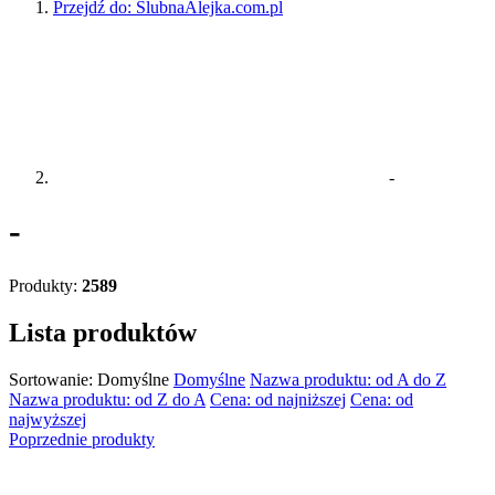
Przejdź do:
ŚlubnaAlejka.com.pl
-
-
Produkty:
2589
Lista produktów
Sortowanie:
Domyślne
Domyślne
Nazwa produktu: od A do Z
Nazwa produktu: od Z do A
Cena: od najniższej
Cena: od
najwyższej
Poprzednie produkty