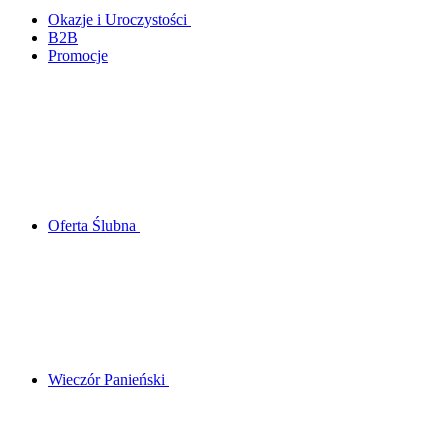
Okazje i Uroczystości
B2B
Promocje
Oferta Ślubna
Wieczór Panieński