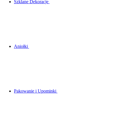
Szklane Dekoracje
Aniołki
Pakowanie i Upominki