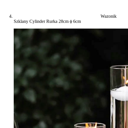
Wazonik
Szklany Cylinder Rurka 28cm ϕ 6cm