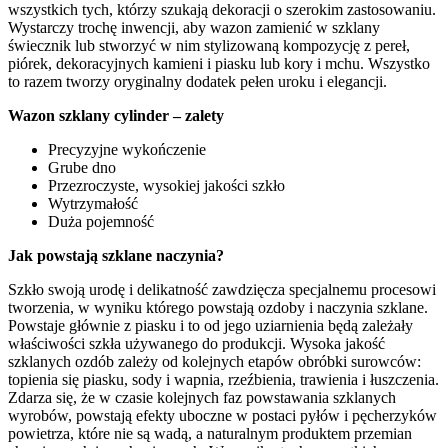
wszystkich tych, którzy szukają dekoracji o szerokim zastosowaniu.
Wystarczy trochę inwencji, aby wazon zamienić w szklany
świecznik lub stworzyć w nim stylizowaną kompozycję z pereł,
piórek, dekoracyjnych kamieni i piasku lub kory i mchu. Wszystko
to razem tworzy oryginalny dodatek pełen uroku i elegancji.
Wazon szklany cylinder – zalety
Precyzyjne wykończenie
Grube dno
Przezroczyste, wysokiej jakości szkło
Wytrzymałość
Duża pojemność
Jak powstają szklane naczynia?
Szkło swoją urodę i delikatność zawdzięcza specjalnemu procesowi
tworzenia, w wyniku którego powstają ozdoby i naczynia szklane.
Powstaje głównie z piasku i to od jego uziarnienia będą zależały
właściwości szkła używanego do produkcji. Wysoka jakość
szklanych ozdób zależy od kolejnych etapów obróbki surowców:
topienia się piasku, sody i wapnia, rzeźbienia, trawienia i łuszczenia.
Zdarza się, że w czasie kolejnych faz powstawania szklanych
wyrobów, powstają efekty uboczne w postaci pyłów i pęcherzyków
powietrza, które nie są wadą, a naturalnym produktem przemian