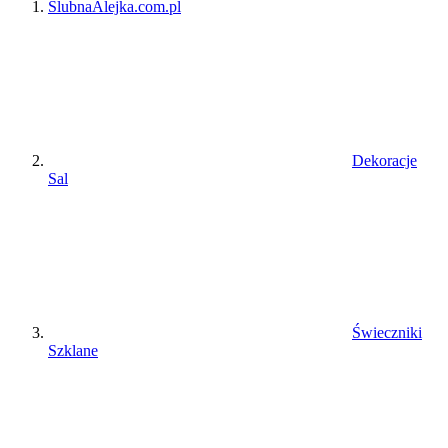
ŚlubnaAlejka.com.pl
Dekoracje
Sal
Świeczniki
Szklane