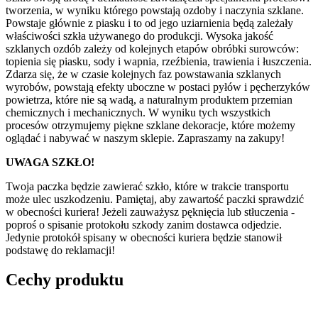
tworzenia, w wyniku którego powstają ozdoby i naczynia szklane.
Powstaje głównie z piasku i to od jego uziarnienia będą zależały
właściwości szkła używanego do produkcji. Wysoka jakość
szklanych ozdób zależy od kolejnych etapów obróbki surowców:
topienia się piasku, sody i wapnia, rzeźbienia, trawienia i łuszczenia.
Zdarza się, że w czasie kolejnych faz powstawania szklanych
wyrobów, powstają efekty uboczne w postaci pyłów i pęcherzyków
powietrza, które nie są wadą, a naturalnym produktem przemian
chemicznych i mechanicznych. W wyniku tych wszystkich
procesów otrzymujemy piękne szklane dekoracje, które możemy
oglądać i nabywać w naszym sklepie. Zapraszamy na zakupy!
UWAGA SZKŁO!
Twoja paczka będzie zawierać szkło, które w trakcie transportu
może ulec uszkodzeniu. Pamiętaj, aby zawartość paczki sprawdzić
w obecności kuriera! Jeżeli zauważysz pęknięcia lub stłuczenia -
poproś o spisanie protokołu szkody zanim dostawca odjedzie.
Jedynie protokół spisany w obecności kuriera będzie stanowił
podstawę do reklamacji!
Cechy produktu