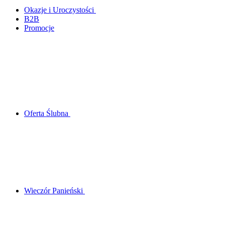
Okazje i Uroczystości
B2B
Promocje
Oferta Ślubna
Wieczór Panieński