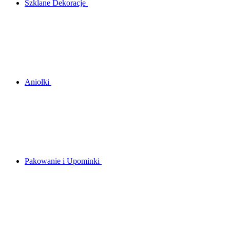
Szklane Dekoracje
Aniołki
Pakowanie i Upominki