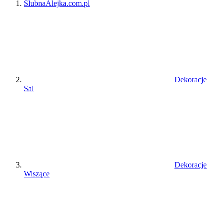
ŚlubnaAlejka.com.pl
Dekoracje
Sal
Dekoracje
Wiszące