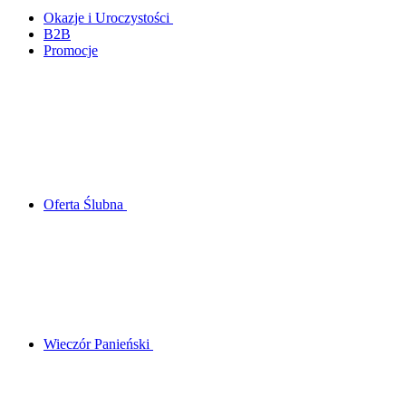
Okazje i Uroczystości
B2B
Promocje
Oferta Ślubna
Wieczór Panieński