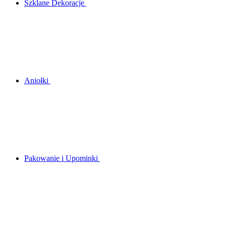
Szklane Dekoracje
Aniołki
Pakowanie i Upominki