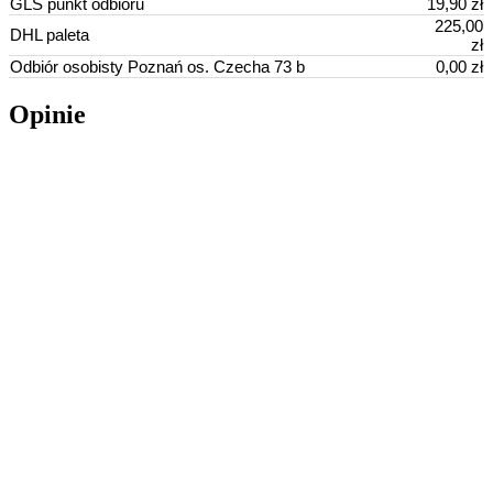
GLS punkt odbioru
19,90 zł
225,00
DHL paleta
zł
Odbiór osobisty Poznań os. Czecha 73 b
0,00 zł
Opinie