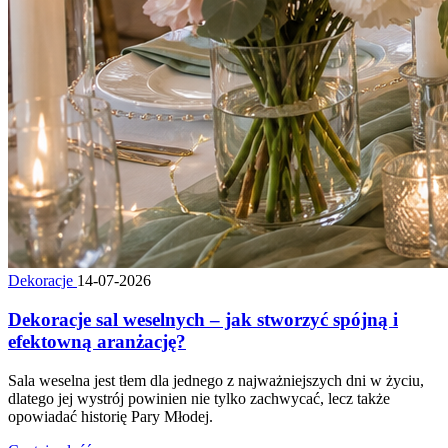
Dekoracje
14-07-2026
Dekoracje sal weselnych – jak stworzyć spójną i
efektowną aranżację?
Sala weselna jest tłem dla jednego z najważniejszych dni w życiu,
dlatego jej wystrój powinien nie tylko zachwycać, lecz także
opowiadać historię Pary Młodej.