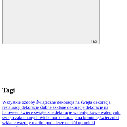
Tagi
Tagi
Wszystkie
ozdoby świąteczne
dekoracja na święta
dekoracja
restauracji
dekoracje ślubne
szklane dekoracje
dekoracje na
haloween
świece świąteczne
dekoracje walentynkowe
walentynki
święto zakochanych
wielkanoc
dekoracje na komunię
świeczniki
szklane
wazony martini
podtalerze na stół
upominki