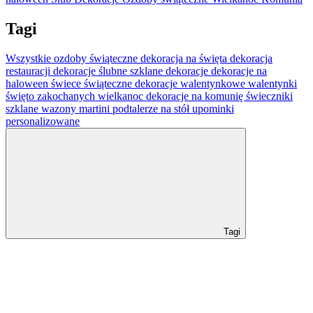
Tagi
Wszystkie
ozdoby świąteczne
dekoracja na święta
dekoracja
restauracji
dekoracje ślubne
szklane dekoracje
dekoracje na
haloween
świece świąteczne
dekoracje walentynkowe
walentynki
święto zakochanych
wielkanoc
dekoracje na komunię
świeczniki
szklane
wazony martini
podtalerze na stół
upominki
personalizowane
Tagi