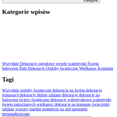
Kategorie
Kategorie wpisów
Wszystkie
Dekoracje ogrodowe
wesele
walentynki
Święta
haloween
Ślub
Dekoracje
Ozdoby świąteczne
Wielkanoc
Komunia
Tagi
Wszystkie
ozdoby świąteczne
dekoracja na święta
dekoracja
restauracji
dekoracje ślubne
szklane dekoracje
dekoracje na
haloween
świece świąteczne
dekoracje walentynkowe
walentynki
święto zakochanych
wielkanoc
dekoracje na komunię
świeczniki
szklane
wazony martini
podtalerze na stół
upominki
personalizowane