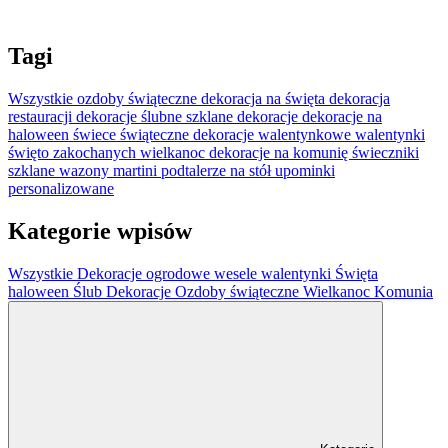
Tagi
Wszystkie
ozdoby świąteczne
dekoracja na święta
dekoracja
restauracji
dekoracje ślubne
szklane dekoracje
dekoracje na
haloween
świece świąteczne
dekoracje walentynkowe
walentynki
święto zakochanych
wielkanoc
dekoracje na komunię
świeczniki
szklane
wazony martini
podtalerze na stół
upominki
personalizowane
Kategorie wpisów
Wszystkie
Dekoracje ogrodowe
wesele
walentynki
Święta
haloween
Ślub
Dekoracje
Ozdoby świąteczne
Wielkanoc
Komunia