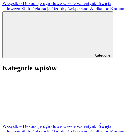
Wszystkie
Dekoracje ogrodowe
wesele
walentynki
Święta
haloween
Ślub
Dekoracje
Ozdoby świąteczne
Wielkanoc
Komunia
Kategorie
Kategorie wpisów
Wszystkie
Dekoracje ogrodowe
wesele
walentynki
Święta
haloween
Ślub
Dekoracje
Ozdoby świąteczne
Wielkanoc
Komunia