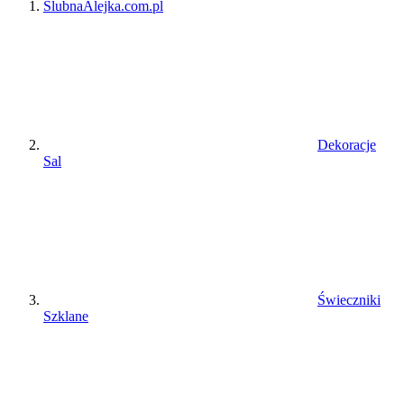
ŚlubnaAlejka.com.pl
Dekoracje
Sal
Świeczniki
Szklane