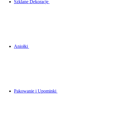
Szklane Dekoracje
Aniołki
Pakowanie i Upominki