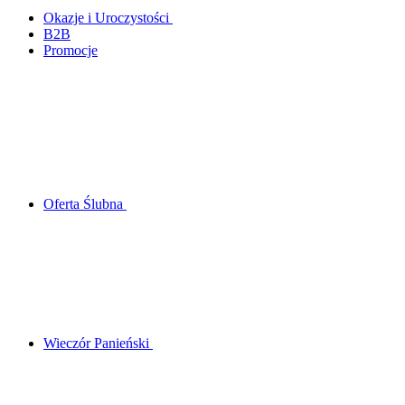
Okazje i Uroczystości
B2B
Promocje
Oferta Ślubna
Wieczór Panieński