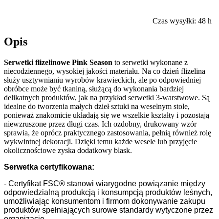
Czas wysyłki:
48 h
Opis
Serwetki flizelinowe Pink Season
to serwetki wykonane z
niecodziennego, wysokiej jakości materiału. Na co dzień flizelina
służy usztywnianiu wyrobów krawieckich, ale po odpowiedniej
obróbce może być tkaniną, służącą do wykonania bardziej
delikatnych produktów, jak na przykład serwetki 3-warstwowe. Są
idealne do tworzenia małych dzieł sztuki na weselnym stole,
ponieważ znakomicie układają się we wszelkie kształty i pozostają
niewzruszone przez długi czas. Ich ozdobny, drukowany wzór
sprawia, że oprócz praktycznego zastosowania, pełnią również rolę
wykwintnej dekoracji. Dzięki temu każde wesele lub przyjęcie
okolicznościowe zyska dodatkowy blask.
Serwetka certyfikowana:
- Certyfikat FSC® stanowi wiarygodne powiązanie między
odpowiedzialną produkcją i konsumpcją produktów leśnych,
umożliwiając konsumentom i firmom dokonywanie zakupu
produktów spełniających surowe standardy wytyczone przez
organizację.