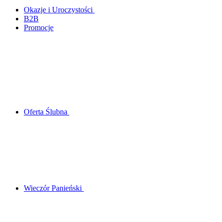
Okazje i Uroczystości
B2B
Promocje
Oferta Ślubna
Wieczór Panieński