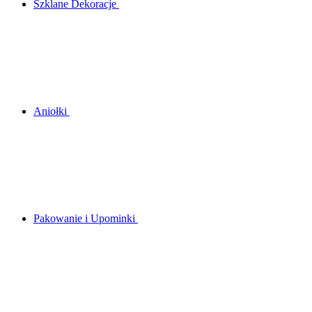
Szklane Dekoracje
Aniołki
Pakowanie i Upominki